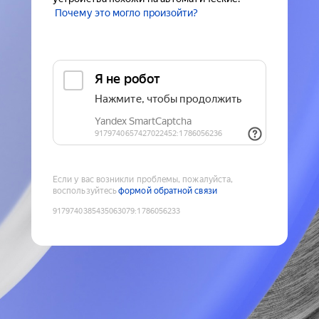
Почему это могло произойти?
Если у вас возникли проблемы, пожалуйста,
воспользуйтесь
формой обратной связи
9179740385435063079
:
1786056233