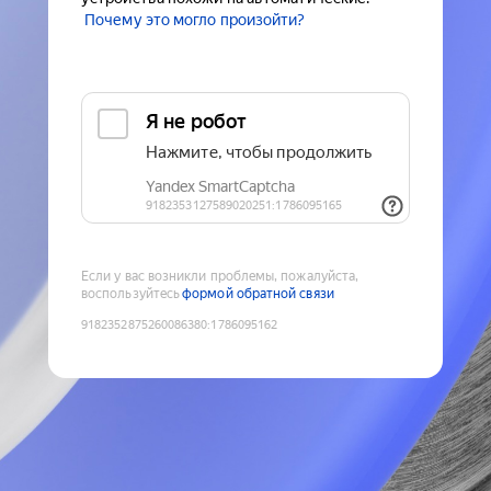
Почему это могло произойти?
Если у вас возникли проблемы, пожалуйста,
воспользуйтесь
формой обратной связи
9182352875260086380
:
1786095162