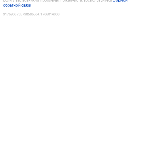
Если у вас возникли проблемы, пожалуйста, воспользуйтесь
формой
обратной связи
9176906735798586564
:
1786014008