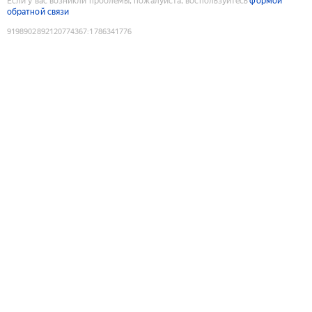
Если у вас возникли проблемы, пожалуйста, воспользуйтесь
формой
обратной связи
9198902892120774367
:
1786341776