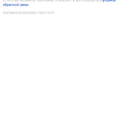
Если у вас возникли проблемы, пожалуйста, воспользуйтесь
формой
обратной связи
9187446979270676358
:
1786171070