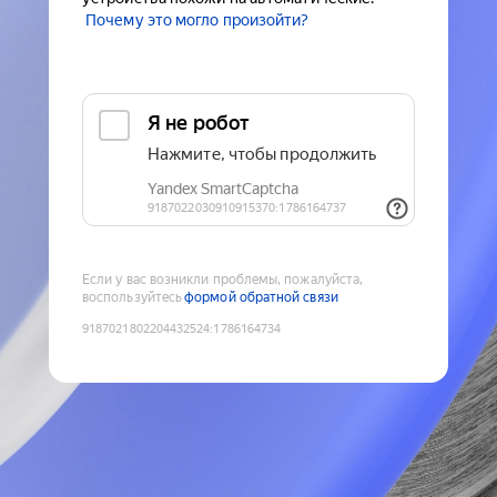
Почему это могло произойти?
Если у вас возникли проблемы, пожалуйста,
воспользуйтесь
формой обратной связи
9187021802204432524
:
1786164734