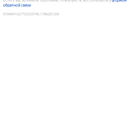
Если у вас возникли проблемы, пожалуйста, воспользуйтесь
формой
обратной связи
9194841627752533746
:
1786281259