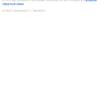
Если у вас возникли проблемы, пожалуйста, воспользуйтесь
формой
обратной связи
9178447730805836271
:
1786036970