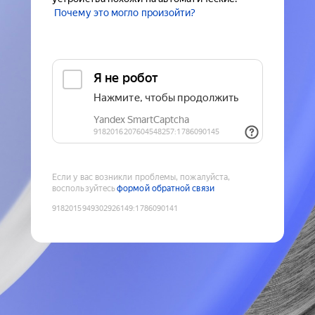
Почему это могло произойти?
Если у вас возникли проблемы, пожалуйста,
воспользуйтесь
формой обратной связи
9182015949302926149
:
1786090141