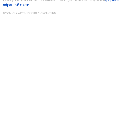
Если у вас возникли проблемы, пожалуйста, воспользуйтесь
формой
обратной связи
9199478974205133089
:
1786350360