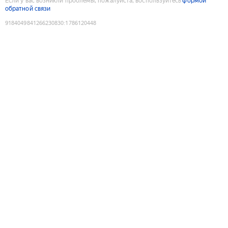
Если у вас возникли проблемы, пожалуйста, воспользуйтесь
формой
обратной связи
9184049841266230830
:
1786120448