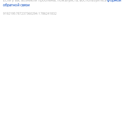
Если у вас возникли проблемы, пожалуйста, воспользуйтесь
формой
обратной связи
9192195787237360294
:
1786241832