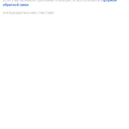
Если у вас возникли проблемы, пожалуйста, воспользуйтесь
формой
обратной связи
9187636066078431480
:
1786173887