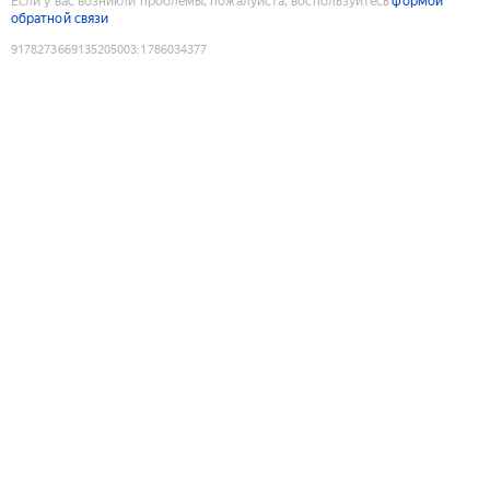
Если у вас возникли проблемы, пожалуйста, воспользуйтесь
формой
обратной связи
9178273669135205003
:
1786034377