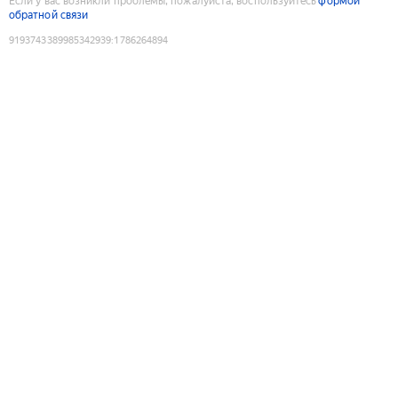
Если у вас возникли проблемы, пожалуйста, воспользуйтесь
формой
обратной связи
9193743389985342939
:
1786264894