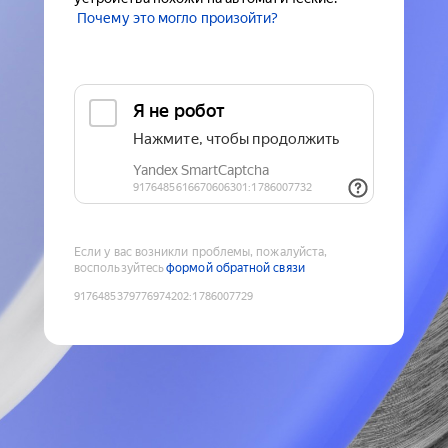
Почему это могло произойти?
Если у вас возникли проблемы, пожалуйста,
воспользуйтесь
формой обратной связи
9176485379776974202
:
1786007729