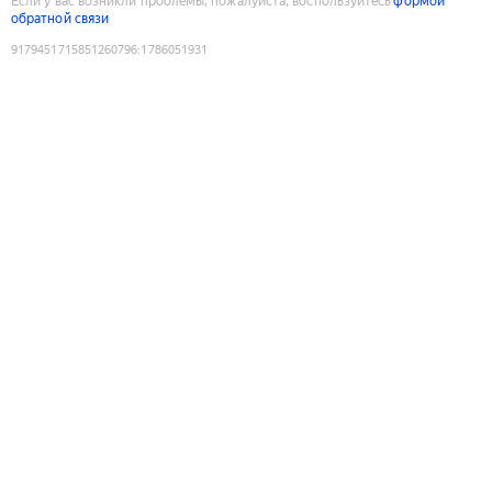
Если у вас возникли проблемы, пожалуйста, воспользуйтесь
формой
обратной связи
9179451715851260796
:
1786051931