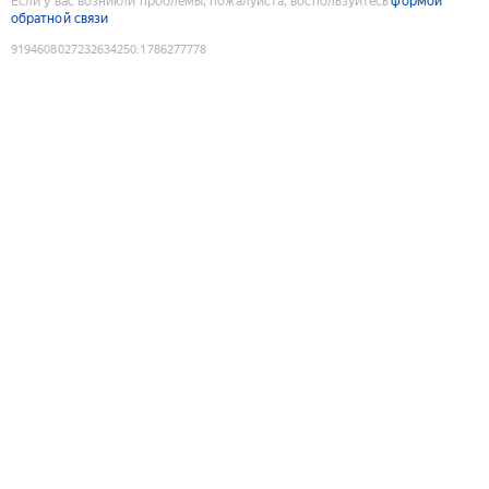
Если у вас возникли проблемы, пожалуйста, воспользуйтесь
формой
обратной связи
9194608027232634250
:
1786277778