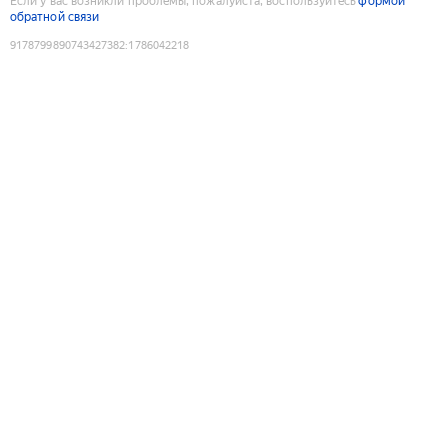
Если у вас возникли проблемы, пожалуйста, воспользуйтесь
формой
обратной связи
9178799890743427382
:
1786042218