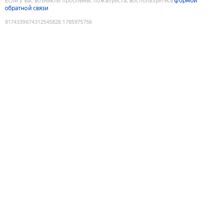
Если у вас возникли проблемы, пожалуйста, воспользуйтесь
формой
обратной связи
9174339674312545828
:
1785975756