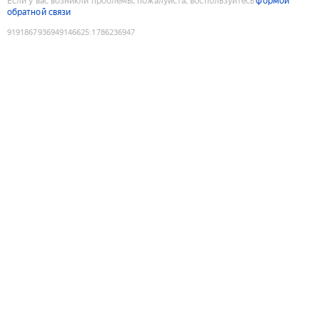
Если у вас возникли проблемы, пожалуйста, воспользуйтесь
формой
обратной связи
9191867936949146625
:
1786236947