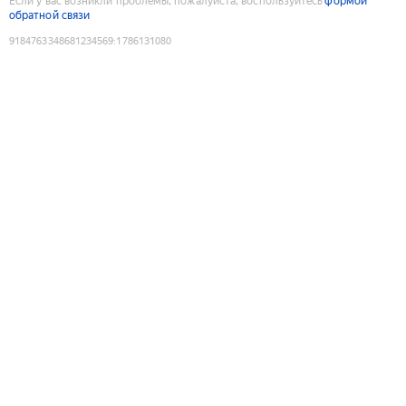
Если у вас возникли проблемы, пожалуйста, воспользуйтесь
формой
обратной связи
9184763348681234569
:
1786131080