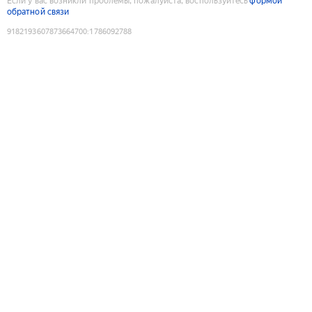
Если у вас возникли проблемы, пожалуйста, воспользуйтесь
формой
обратной связи
9182193607873664700
:
1786092788