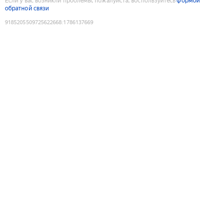
Если у вас возникли проблемы, пожалуйста, воспользуйтесь
формой
обратной связи
9185205509725622668
:
1786137669