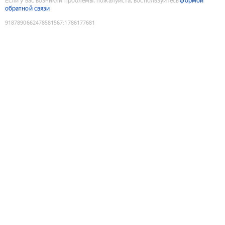
Если у вас возникли проблемы, пожалуйста, воспользуйтесь
формой
обратной связи
9187890662478581567
:
1786177681