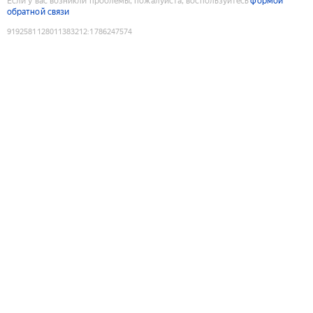
Если у вас возникли проблемы, пожалуйста, воспользуйтесь
формой
обратной связи
9192581128011383212
:
1786247574