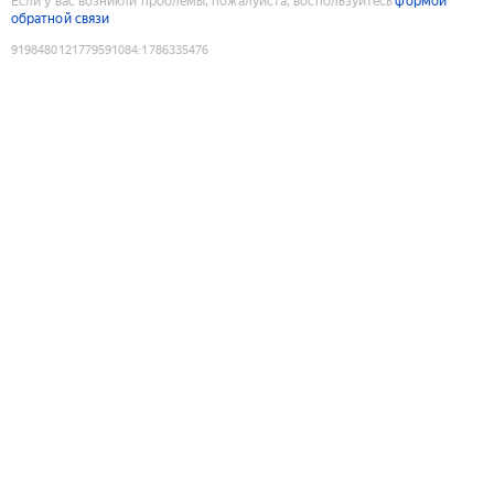
Если у вас возникли проблемы, пожалуйста, воспользуйтесь
формой
обратной связи
9198480121779591084
:
1786335476