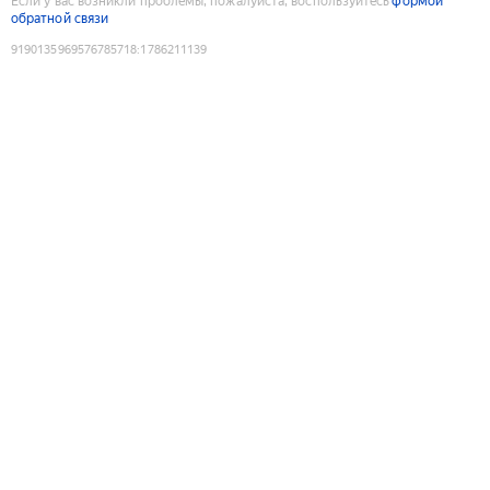
Если у вас возникли проблемы, пожалуйста, воспользуйтесь
формой
обратной связи
9190135969576785718
:
1786211139