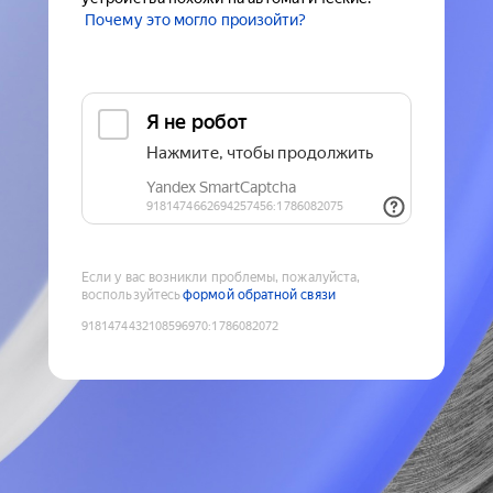
Почему это могло произойти?
Если у вас возникли проблемы, пожалуйста,
воспользуйтесь
формой обратной связи
9181474432108596970
:
1786082072