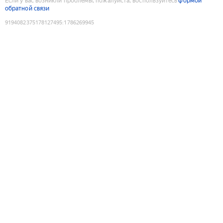
Если у вас возникли проблемы, пожалуйста, воспользуйтесь
формой
обратной связи
9194082375178127495
:
1786269945