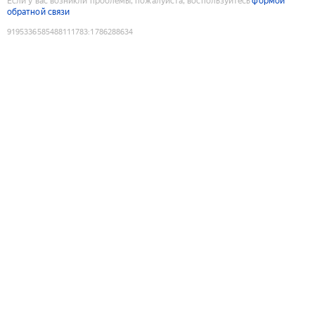
Если у вас возникли проблемы, пожалуйста, воспользуйтесь
формой
обратной связи
9195336585488111783
:
1786288634