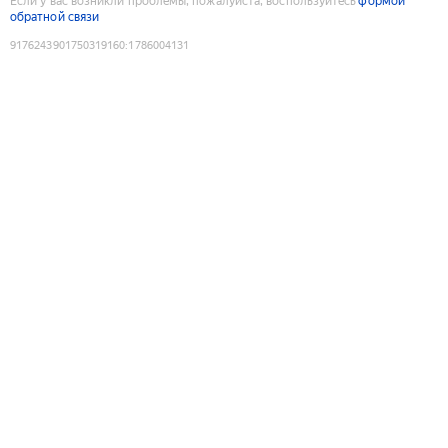
Если у вас возникли проблемы, пожалуйста, воспользуйтесь
формой
обратной связи
9176243901750319160
:
1786004131