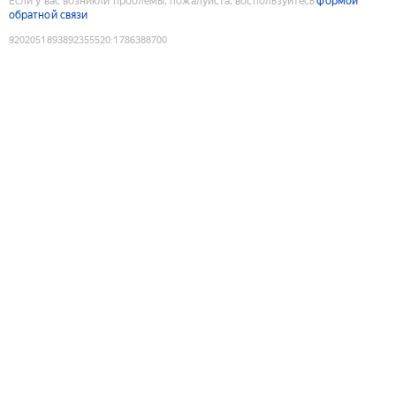
Если у вас возникли проблемы, пожалуйста, воспользуйтесь
формой
обратной связи
9202051893892355520
:
1786388700