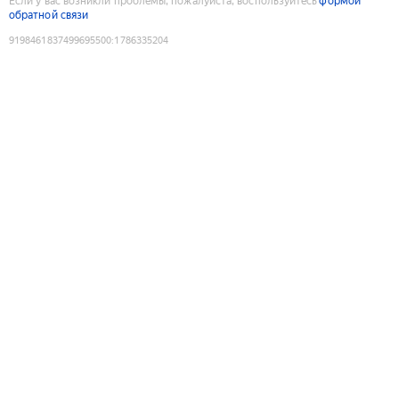
Если у вас возникли проблемы, пожалуйста, воспользуйтесь
формой
обратной связи
9198461837499695500
:
1786335204