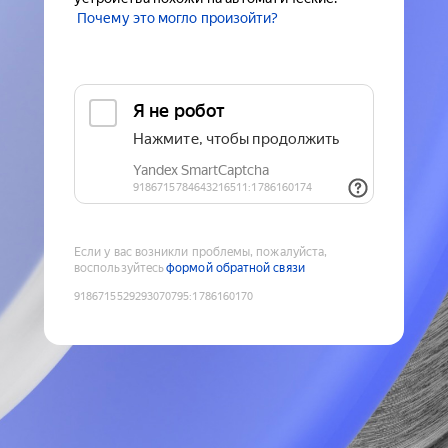
Почему это могло произойти?
Если у вас возникли проблемы, пожалуйста,
воспользуйтесь
формой обратной связи
9186715529293070795
:
1786160170