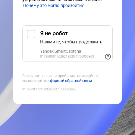
Почему это могло произойти?
Если у вас возникли проблемы, пожалуйста,
воспользуйтесь
формой обратной связи
9179588272188954602
:
1786053966