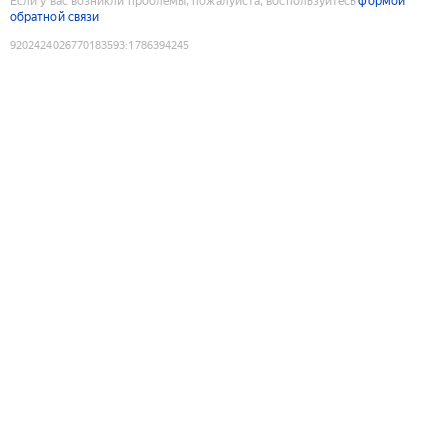
Если у вас возникли проблемы, пожалуйста, воспользуйтесь
формой
обратной связи
9202424026770183593
:
1786394245