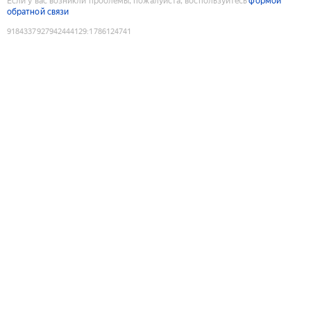
Если у вас возникли проблемы, пожалуйста, воспользуйтесь
формой
обратной связи
9184337927942444129
:
1786124741