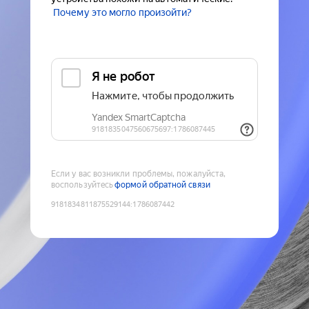
Почему это могло произойти?
Если у вас возникли проблемы, пожалуйста,
воспользуйтесь
формой обратной связи
9181834811875529144
:
1786087442