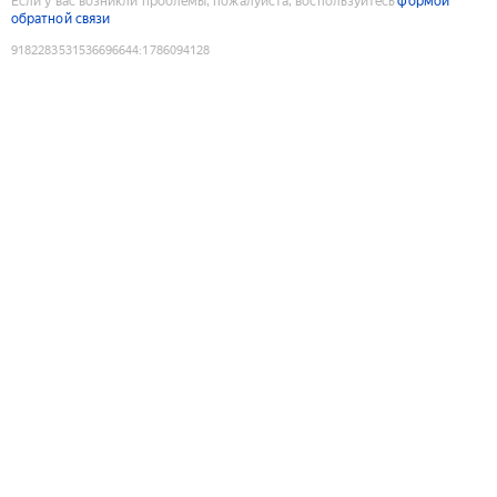
Если у вас возникли проблемы, пожалуйста, воспользуйтесь
формой
обратной связи
9182283531536696644
:
1786094128