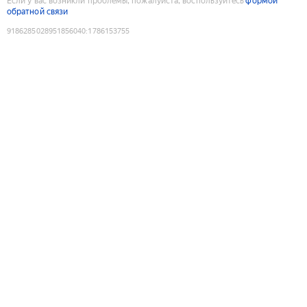
Если у вас возникли проблемы, пожалуйста, воспользуйтесь
формой
обратной связи
9186285028951856040
:
1786153755