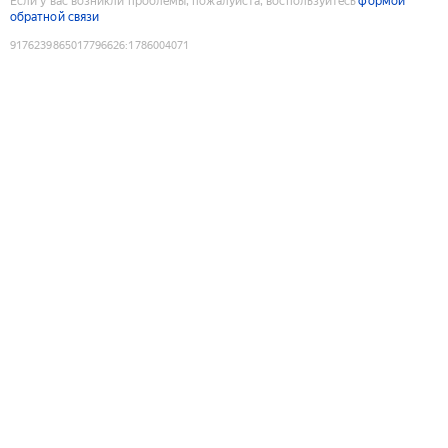
Если у вас возникли проблемы, пожалуйста, воспользуйтесь
формой
обратной связи
9176239865017796626
:
1786004071