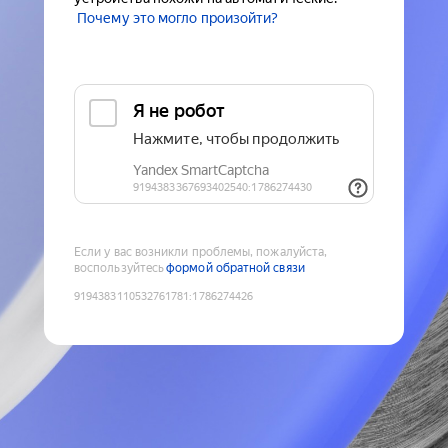
Почему это могло произойти?
Если у вас возникли проблемы, пожалуйста,
воспользуйтесь
формой обратной связи
9194383110532761781
:
1786274426