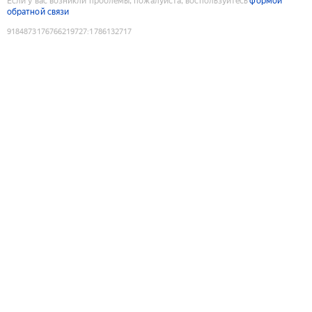
Если у вас возникли проблемы, пожалуйста, воспользуйтесь
формой
обратной связи
9184873176766219727
:
1786132717