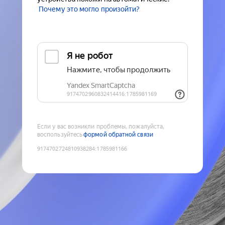
Почему это могло произойти?
Если у вас возникли проблемы, пожалуйста,
воспользуйтесь
формой обратной связи
9174702724810938284
:
1785981166