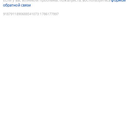
Если у вас возникли проблемы, пожалуйста, воспользуйтесь
формой
обратной связи
9187911890688541073
:
1786177997