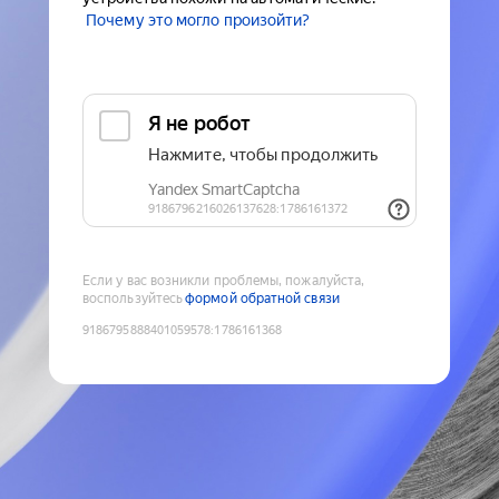
Почему это могло произойти?
Если у вас возникли проблемы, пожалуйста,
воспользуйтесь
формой обратной связи
9186795888401059578
:
1786161368