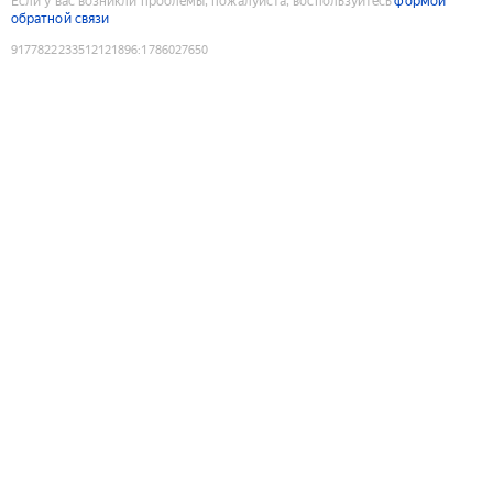
Если у вас возникли проблемы, пожалуйста, воспользуйтесь
формой
обратной связи
9177822233512121896
:
1786027650