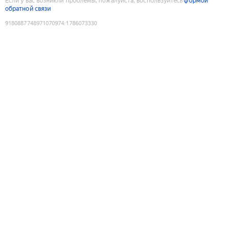
Если у вас возникли проблемы, пожалуйста, воспользуйтесь
формой
обратной связи
9180887748971070974
:
1786073330