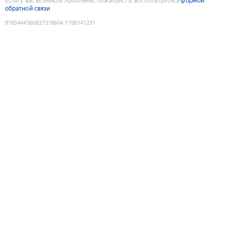
Если у вас возникли проблемы, пожалуйста, воспользуйтесь
формой
обратной связи
9185444560827318604
:
1786141231